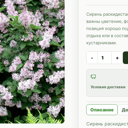
Сирень раскидиста
важны цветение, фо
позиция хорошо под
отдыха или в соста
кустарниками.
-
+
Условия доставки
Описание
До
Сирень раскидис