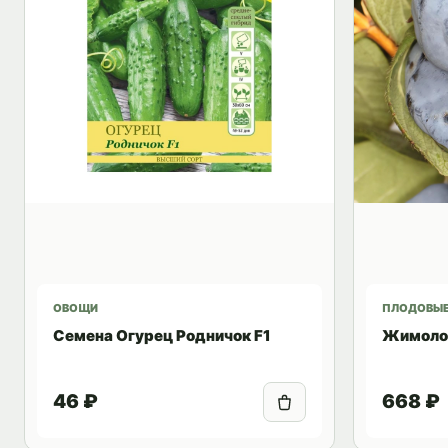
ОВОЩИ
ПЛОДОВЫ
Семена Огурец Родничок F1
Жимолос
46 ₽
668 ₽