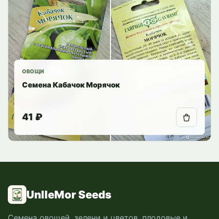
ОВОЩИ
Семена Кабачок Морячок
41 ₽
UnlleMor Seeds
Семена овощей, зелени и цветов, плодовые и