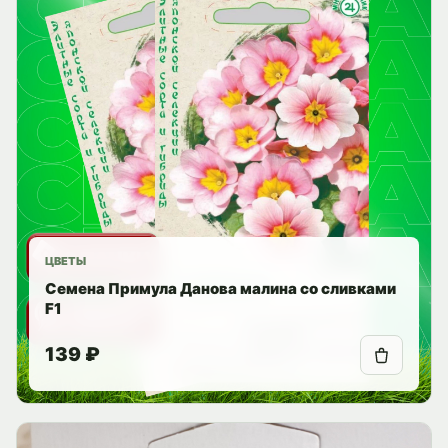
ЦВЕТЫ
Семена Примула Данова малина со сливками
F1
139 ₽