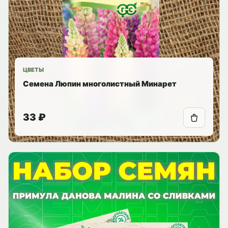
ЦВЕТЫ
Семена Люпин многолистный Минарет
33 ₽